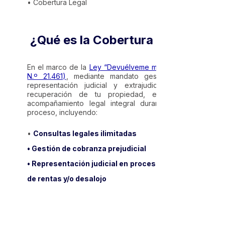
• Cobertura Legal
¿Qué es la Cobertura Legal?
En el marco de la
Ley “Devuélveme mi Casa” (Ley
N.º 21.461)
, mediante mandato gestionamos tu
representación judicial y extrajudicial para la
recuperación de tu propiedad, entregándote
acompañamiento legal integral durante todo el
proceso, incluyendo:
•
Consultas legales ilimitadas
• Gestión de cobranza prejudicial
• Representación judicial en procesos de cobro
de rentas y/o desalojo