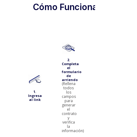
Cómo Funciona
3.
Valida
la la
2.
información
Completa
del
el
contrato
formulario
(El
de
usuario
arriendo
debe
(Rellena
validar
todos
que los
1.
los
datos
Ingresa
campos
se
al link
para
hayan
generar
ingresado
el
correctamente,
contrato
sino
y
debe
verifica
volver
la
al paso
información)
anterior