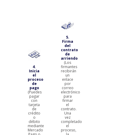
para
corregirlos)
5.
Firma
del
contrato
de
arriendo
(Los
4.
firmantes
6. ¡Ya
Inicia
recibirán
tienes
el
un
tu
proceso
enlace
contrato
de
por
de
pago
correo
arriendo!
(Puedes
electrónico
(Recibirás
pagar
para
en tu
con
firmar
correo
tarjeta
el
electrónico
de
contrato.
la
crédito
Una
copia
o
vez
del
débito
completado
contrato
mediante
el
tras la
Mercado
proceso,
validación
Pago o
la
del