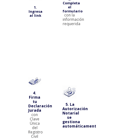
Completa
pagar
el
1.
con
formulario
Ingresa
tarjeta
con la
al link
de
información
crédito
requerida
o
débito
mediante
Mercado
Pago o
Transbank)
6. ¡Ya
tienes
tu
4.
Declaración
Firma
Jurada!
tu
(Recibirás
5. La
Declaración
en tu
Autorización
Jurada
correo
Notarial
con
electrónico
se
Clave
la
gestiona
Única
copia
automáticamente
del
del
Registro
contrato
Civil
tras la