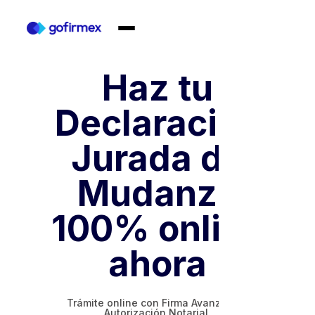
Haz tu
Declaración
Jurada de
Mudanza
100% online
ahora
Trámite online con Firma Avanzada y
Autorización Notarial.