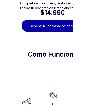
Completa el formulario, realiza el pago y
recibe tu declaración inmediatamente.
$14.990
Generar mi declaración ahora
Cómo Funciona
3.
Inicia
el
proceso
de
pago
2.
(Puedes