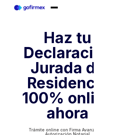
Haz tu
Declaración
Jurada de
Residencia
100% online
ahora
Trámite online con Firma Avanzada y
Autorización Notarial