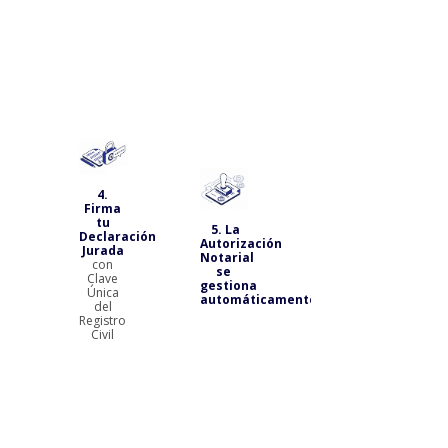
mediante
Mercado
Pago o
Transbank)
6. ¡Ya
tienes
tu
4.
Declaración
Firma
Jurada!
tu
5. La
(Recibirás
Declaración
Autorización
en tu
Jurada
Notarial
correo
con
se
electrónico
Clave
gestiona
la copia
Única
automáticamente
del
del
contrato
Registro
tras la
Civil
validación
del
notario)