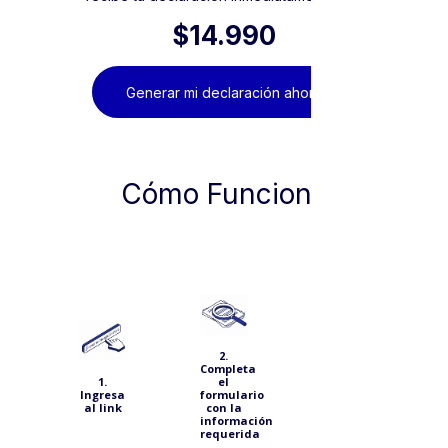
$14.990
Generar mi declaración ahora
Cómo Funciona
3. Inicia
el
proceso
de pago
(Puedes
2.
pagar
Completa
con
1.
el
tarjeta
Ingresa
formulario
de
al link
con la
crédito
información
o
requerida
débito