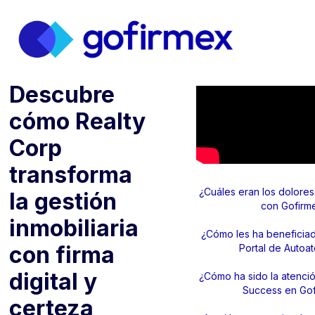
11.6.2026
Descubre
cómo Realty
Corp
transforma
¿Cuáles eran los dolores
la gestión
con Gofirm
inmobiliaria
¿Cómo les ha beneficiad
con firma
Portal de Autoa
digital y
¿Cómo ha sido la atenci
Success en Go
certeza